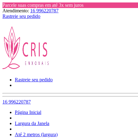
Parcele suas compras em até 3x sem juros
Atendimento:
16 996220787
Rastreie seu pedido
Rastreie seu pedido
16 996220787
Página Inicial
Largura da Janela
Até 2 metros (largura)