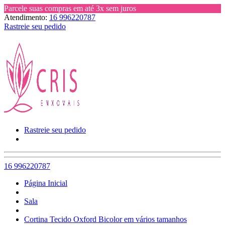
Parcele suas compras em até 3x sem juros
Atendimento:
16 996220787
Rastreie seu pedido
Rastreie seu pedido
16 996220787
Página Inicial
Sala
Cortina Tecido Oxford Bicolor em vários tamanhos