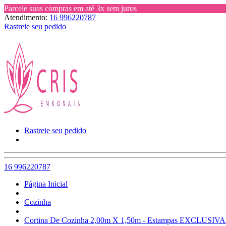
Parcele suas compras em até 3x sem juros
Atendimento:
16 996220787
Rastreie seu pedido
Rastreie seu pedido
16 996220787
Página Inicial
Cozinha
Cortina De Cozinha 2,00m X 1,50m - Estampas EXCLUSIV