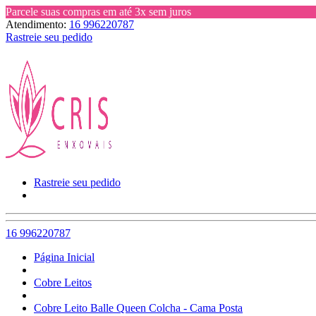
Parcele suas compras em até 3x sem juros
Atendimento:
16 996220787
Rastreie seu pedido
Rastreie seu pedido
16 996220787
Página Inicial
Cobre Leitos
Cobre Leito Balle Queen Colcha - Cama Posta